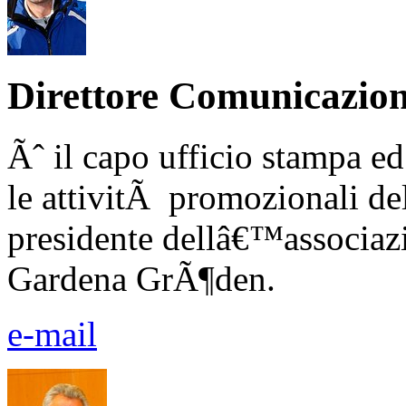
Direttore Comunicazio
Ãˆ il capo ufficio stampa ed
le attivitÃ promozionali d
presidente dellâ€™associaz
Gardena GrÃ¶den.
e-mail