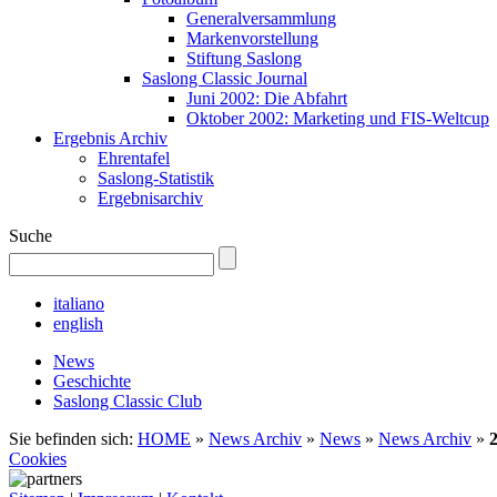
Generalversammlung
Markenvorstellung
Stiftung Saslong
Saslong Classic Journal
Juni 2002: Die Abfahrt
Oktober 2002: Marketing und FIS-Weltcup
Ergebnis Archiv
Ehrentafel
Saslong-Statistik
Ergebnisarchiv
Suche
italiano
english
News
Geschichte
Saslong Classic Club
Sie befinden sich:
HOME
»
News Archiv
»
News
»
News Archiv
»
Cookies