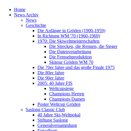
Home
News Archiv
News
Geschichte
Die Anfänge in Gröden (1900-1959)
In Richtung WM '70 (1960-1969)
1970: Die Skiweltmeisterschaften
Die Strecken, die Rennen, die Sieger
Die Datenverarbeitung
Die Fernsehproduktion
Skitour Gröden WM 70
Die 70er Jahre und das große Finale 1975
Die 80er Jahre
Die 90er Jahre
2005: 40 Jahre FIS
Weltcupsiege
Champions Herren
Champions Damen
Poster Weltcup Gröden
Saslong Classic Club
40 Jahre Ski-Weltpokal
Stiftung Saslong
Generalversammlung
Fotoalbum