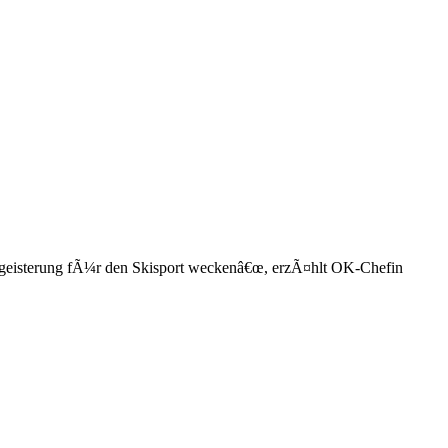
Begeisterung fÃ¼r den Skisport weckenâ€œ, erzÃ¤hlt OK-Chefin