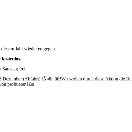
 diesem Jahr wieder entgegen.
 kostenlos.
m Samstag frei.
16.Dezember (Abfahrt) fÃ¤llt. â€žWir wollen durch diese Aktion die 
von profitierenâ€œ.