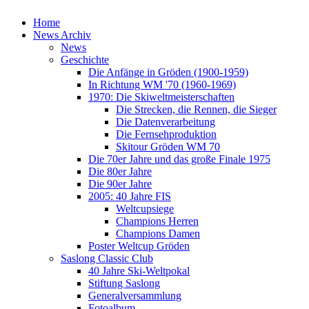
Home
News Archiv
News
Geschichte
Die Anfänge in Gröden (1900-1959)
In Richtung WM '70 (1960-1969)
1970: Die Skiweltmeisterschaften
Die Strecken, die Rennen, die Sieger
Die Datenverarbeitung
Die Fernsehproduktion
Skitour Gröden WM 70
Die 70er Jahre und das große Finale 1975
Die 80er Jahre
Die 90er Jahre
2005: 40 Jahre FIS
Weltcupsiege
Champions Herren
Champions Damen
Poster Weltcup Gröden
Saslong Classic Club
40 Jahre Ski-Weltpokal
Stiftung Saslong
Generalversammlung
Fotoalbum