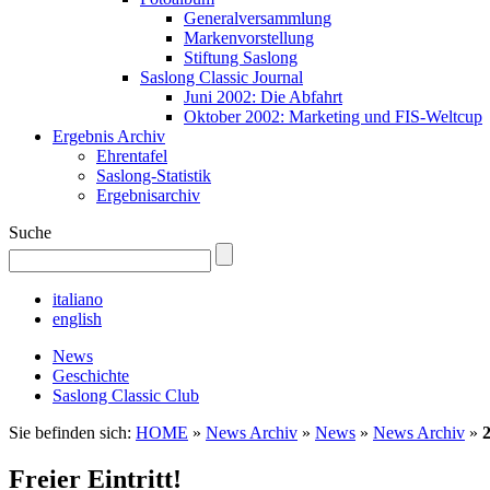
Generalversammlung
Markenvorstellung
Stiftung Saslong
Saslong Classic Journal
Juni 2002: Die Abfahrt
Oktober 2002: Marketing und FIS-Weltcup
Ergebnis Archiv
Ehrentafel
Saslong-Statistik
Ergebnisarchiv
Suche
italiano
english
News
Geschichte
Saslong Classic Club
Sie befinden sich:
HOME
»
News Archiv
»
News
»
News Archiv
»
Freier Eintritt!