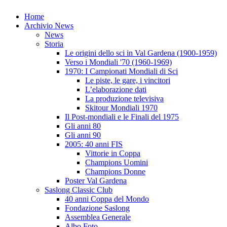
Home
Archivio News
News
Storia
Le origini dello sci in Val Gardena (1900-1959)
Verso i Mondiali '70 (1960-1969)
1970: I Campionati Mondiali di Sci
Le piste, le gare, i vincitori
L’elaborazione dati
La produzione televisiva
Skitour Mondiali 1970
Il Post-mondiali e le Finali del 1975
Gli anni 80
Gli anni 90
2005: 40 anni FIS
Vittorie in Coppa
Champions Uomini
Champions Donne
Poster Val Gardena
Saslong Classic Club
40 anni Coppa del Mondo
Fondazione Saslong
Assemblea Generale
Albo Foto