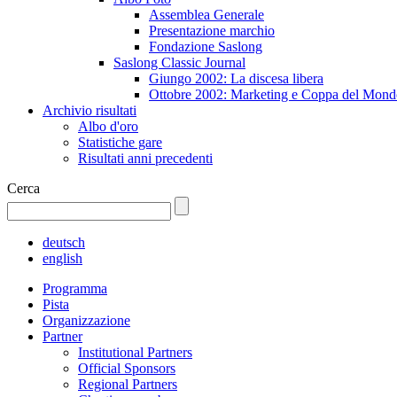
Assemblea Generale
Presentazione marchio
Fondazione Saslong
Saslong Classic Journal
Giungo 2002: La discesa libera
Ottobre 2002: Marketing e Coppa del Mond
Archivio risultati
Albo d'oro
Statistiche gare
Risultati anni precedenti
Cerca
deutsch
english
Programma
Pista
Organizzazione
Partner
Institutional Partners
Official Sponsors
Regional Partners