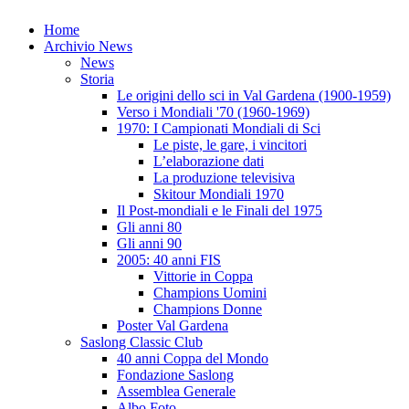
Home
Archivio News
News
Storia
Le origini dello sci in Val Gardena (1900-1959)
Verso i Mondiali '70 (1960-1969)
1970: I Campionati Mondiali di Sci
Le piste, le gare, i vincitori
L’elaborazione dati
La produzione televisiva
Skitour Mondiali 1970
Il Post-mondiali e le Finali del 1975
Gli anni 80
Gli anni 90
2005: 40 anni FIS
Vittorie in Coppa
Champions Uomini
Champions Donne
Poster Val Gardena
Saslong Classic Club
40 anni Coppa del Mondo
Fondazione Saslong
Assemblea Generale
Albo Foto