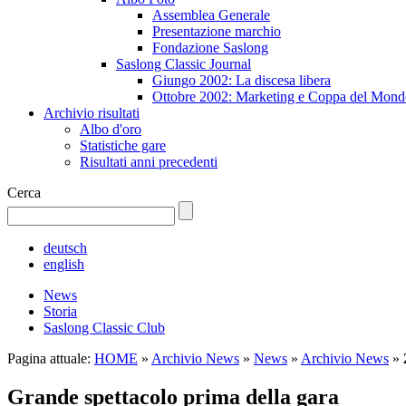
Assemblea Generale
Presentazione marchio
Fondazione Saslong
Saslong Classic Journal
Giungo 2002: La discesa libera
Ottobre 2002: Marketing e Coppa del Mond
Archivio risultati
Albo d'oro
Statistiche gare
Risultati anni precedenti
Cerca
deutsch
english
News
Storia
Saslong Classic Club
Pagina attuale:
HOME
»
Archivio News
»
News
»
Archivio News
»
Grande spettacolo prima della gara