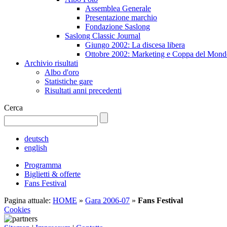
Assemblea Generale
Presentazione marchio
Fondazione Saslong
Saslong Classic Journal
Giungo 2002: La discesa libera
Ottobre 2002: Marketing e Coppa del Mond
Archivio risultati
Albo d'oro
Statistiche gare
Risultati anni precedenti
Cerca
deutsch
english
Programma
Biglietti & offerte
Fans Festival
Pagina attuale:
HOME
»
Gara 2006-07
»
Fans Festival
Cookies