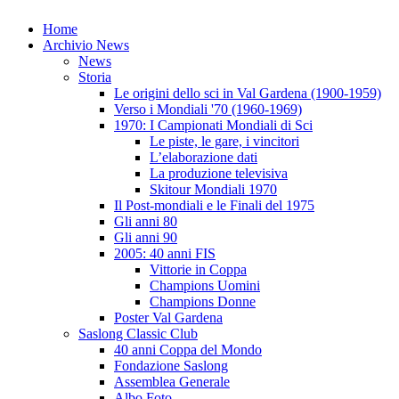
Home
Archivio News
News
Storia
Le origini dello sci in Val Gardena (1900-1959)
Verso i Mondiali '70 (1960-1969)
1970: I Campionati Mondiali di Sci
Le piste, le gare, i vincitori
L’elaborazione dati
La produzione televisiva
Skitour Mondiali 1970
Il Post-mondiali e le Finali del 1975
Gli anni 80
Gli anni 90
2005: 40 anni FIS
Vittorie in Coppa
Champions Uomini
Champions Donne
Poster Val Gardena
Saslong Classic Club
40 anni Coppa del Mondo
Fondazione Saslong
Assemblea Generale
Albo Foto