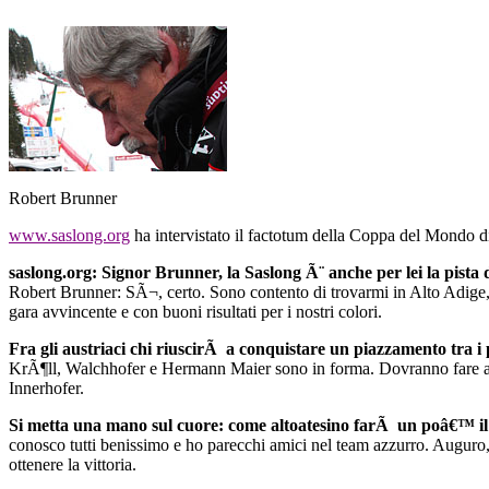
Robert Brunner
www.saslong.org
ha intervistato il factotum della Coppa del Mondo d
saslong.org: Signor Brunner,
la Saslong
Ã¨ anche per lei la pista 
Robert Brunner: SÃ¬, certo. Sono contento di trovarmi in Alto Adige, c
gara avvincente e con buoni risultati per i nostri colori.
Fra gli austriaci chi riuscirÃ a conquistare un piazzamento tra i
KrÃ¶ll, Walchhofer e Hermann Maier sono in forma. Dovranno fare atte
Innerhofer.
Si metta una mano sul cuore: come altoatesino farÃ un poâ€™ il t
conosco tutti benissimo e ho parecchi amici nel team azzurro. Auguro, p
ottenere la vittoria.