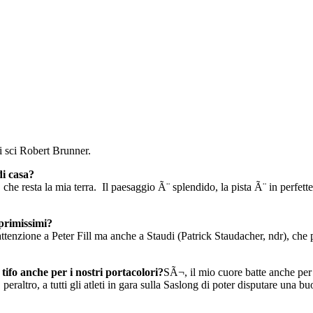
i sci Robert Brunner.
di casa?
he resta la mia terra.
Il paesaggio Ã¨ splendido, la pista Ã¨ in perfet
 primissimi?
nzione a Peter Fill ma anche a Staudi (Patrick Staudacher, ndr), che 
ifo anche per i nostri portacolori?
SÃ¬, il mio cuore batte anche per i
eraltro, a tutti gli atleti in gara sulla Saslong di poter disputare una 