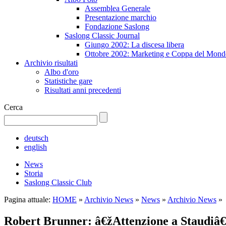
Assemblea Generale
Presentazione marchio
Fondazione Saslong
Saslong Classic Journal
Giungo 2002: La discesa libera
Ottobre 2002: Marketing e Coppa del Mond
Archivio risultati
Albo d'oro
Statistiche gare
Risultati anni precedenti
Cerca
deutsch
english
News
Storia
Saslong Classic Club
Pagina attuale:
HOME
»
Archivio News
»
News
»
Archivio News
»
Robert Brunner: â€žAttenzione a Staudiâ