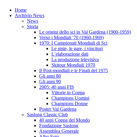
Home
Archivio News
News
Storia
Le origini dello sci in Val Gardena (1900-1959)
Verso i Mondiali '70 (1960-1969)
1970: I Campionati Mondiali di Sci
Le piste, le gare, i vincitori
L’elaborazione dati
La produzione televisiva
Skitour Mondiali 1970
Il Post-mondiali e le Finali del 1975
Gli anni 80
Gli anni 90
2005: 40 anni FIS
Vittorie in Coppa
Champions Uomini
Champions Donne
Poster Val Gardena
Saslong Classic Club
40 anni Coppa del Mondo
Fondazione Saslong
Assemblea Generale
Albo Foto