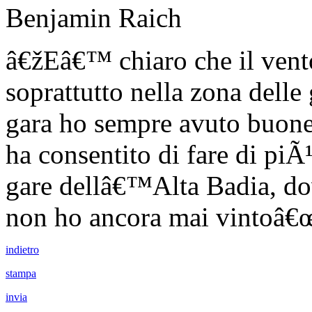
Benjamin Raich
â€žEâ€™ chiaro che il vento
soprattutto nella zona dell
gara ho sempre avuto buone
ha consentito di fare di piÃ
gare dellâ€™Alta Badia, do
non ho ancora mai vintoâ€
indietro
stampa
invia