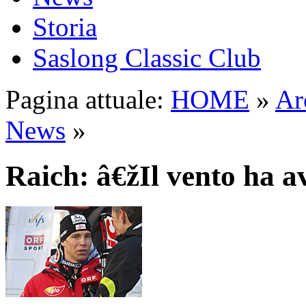
Storia
Saslong Classic Club
Pagina attuale:
HOME
»
Ar
News
»
Raich: â€žIl vento ha 