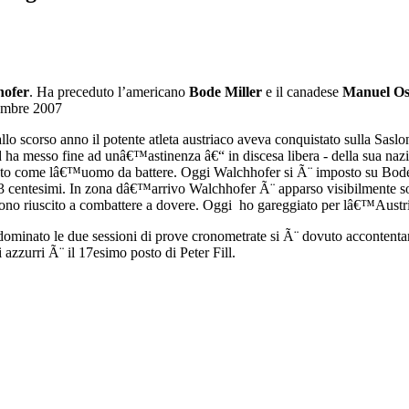
hofer
. Ha preceduto l’americano
Bode Miller
e il canadese
Manuel Os
cembre 2007
 scorso anno il potente atleta austriaco aveva conquistato sulla Saslong
 ed ha messo fine ad unâ€™astinenza â€“ in discesa libera - della sua na
ato come lâ€™uomo da battere. Oggi Walchhofer si Ã¨ imposto su Bode Mill
3 centesimi. In zona dâ€™arrivo Walchhofer Ã¨ apparso visibilmente s
a sono riuscito a combattere a dovere. Oggi ho gareggiato per lâ€™Aus
minato le due sessioni di prove cronometrate si Ã¨ dovuto accontentare 
i azzurri Ã¨ il 17esimo posto di Peter Fill.