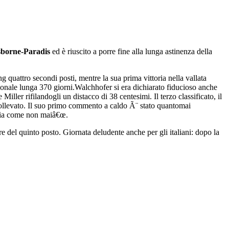
borne-Paradis
ed è riuscito a porre fine alla lunga astinenza della
 quattro secondi posti, mentre la sua prima vittoria nella vallata
zionale lunga 370 giorni.Walchhofer si era dichiarato fiducioso anche
er rifilandogli un distacco di 38 centesimi. Il terzo classificato, il
ollevato. Il suo primo commento a caldo Ã¨ stato quantomai
tria come non maiâ€œ.
del quinto posto. Giornata deludente anche per gli italiani: dopo la