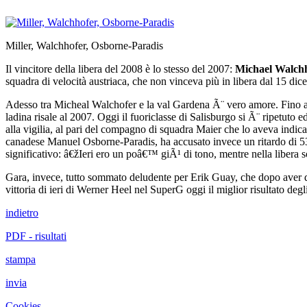
Miller, Walchhofer, Osborne-Paradis
Il vincitore della libera del 2008 è lo stesso del 2007:
Michael Walch
squadra di velocità austriaca, che non vinceva più in libera dal 15 di
Adesso tra Micheal Walchofer e la val Gardena Ã¨ vero amore. Fino allo
ladina risale al 2007. Oggi il fuoriclasse di Salisburgo si Ã¨ ripetuto
alla vigilia, al pari del compagno di squadra Maier che lo aveva indic
canadese Manuel Osborne-Paradis, ha accusato invece un ritardo di 5
significativo: â€žIeri ero un poâ€™ giÃ¹ di tono, mentre nella liber
Gara, invece, tutto sommato deludente per Erik Guay, che dopo aver do
vittoria di ieri di Werner Heel nel SuperG oggi il miglior risultato degl
indietro
PDF - risultati
stampa
invia
Cookies