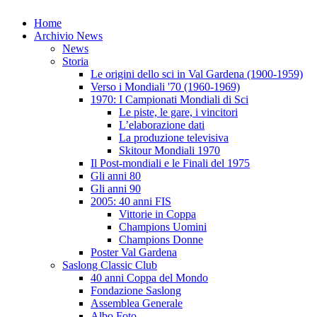
Home
Archivio News
News
Storia
Le origini dello sci in Val Gardena (1900-1959)
Verso i Mondiali '70 (1960-1969)
1970: I Campionati Mondiali di Sci
Le piste, le gare, i vincitori
L’elaborazione dati
La produzione televisiva
Skitour Mondiali 1970
Il Post-mondiali e le Finali del 1975
Gli anni 80
Gli anni 90
2005: 40 anni FIS
Vittorie in Coppa
Champions Uomini
Champions Donne
Poster Val Gardena
Saslong Classic Club
40 anni Coppa del Mondo
Fondazione Saslong
Assemblea Generale
Albo Foto