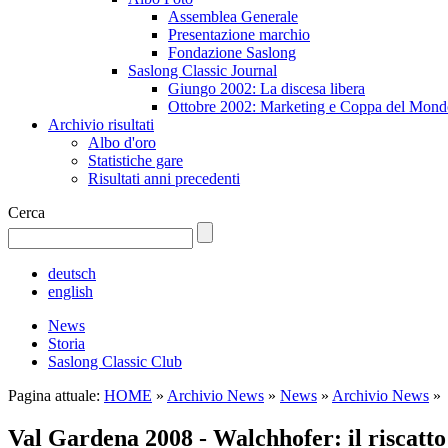
Assemblea Generale
Presentazione marchio
Fondazione Saslong
Saslong Classic Journal
Giungo 2002: La discesa libera
Ottobre 2002: Marketing e Coppa del Mond
Archivio risultati
Albo d'oro
Statistiche gare
Risultati anni precedenti
Cerca
deutsch
english
News
Storia
Saslong Classic Club
Pagina attuale:
HOME
»
Archivio News
»
News
»
Archivio News
»
Val Gardena 2008 - Walchhofer: il riscatto 