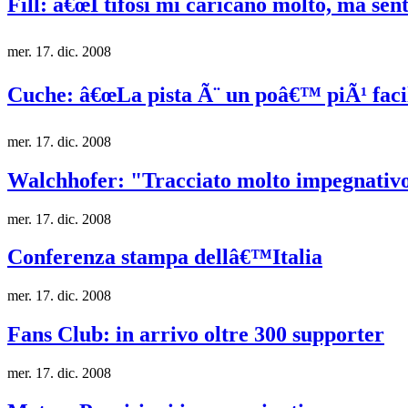
Fill: â€œI tifosi mi caricano molto, ma sent
mer. 17. dic. 2008
Cuche: â€œLa pista Ã¨ un poâ€™ piÃ¹ facil
mer. 17. dic. 2008
Walchhofer: "Tracciato molto impegnativ
mer. 17. dic. 2008
Conferenza stampa dellâ€™Italia
mer. 17. dic. 2008
Fans Club: in arrivo oltre 300 supporter
mer. 17. dic. 2008