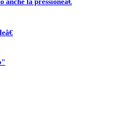
o anche la pressioneâ€
eâ€
o"