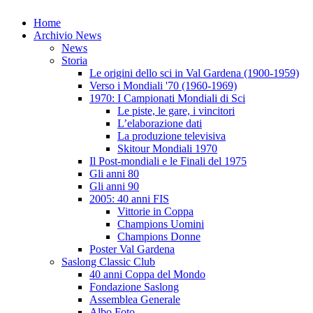
Home
Archivio News
News
Storia
Le origini dello sci in Val Gardena (1900-1959)
Verso i Mondiali '70 (1960-1969)
1970: I Campionati Mondiali di Sci
Le piste, le gare, i vincitori
L’elaborazione dati
La produzione televisiva
Skitour Mondiali 1970
Il Post-mondiali e le Finali del 1975
Gli anni 80
Gli anni 90
2005: 40 anni FIS
Vittorie in Coppa
Champions Uomini
Champions Donne
Poster Val Gardena
Saslong Classic Club
40 anni Coppa del Mondo
Fondazione Saslong
Assemblea Generale
Albo Foto