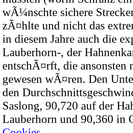
wÃ¼nschte sichere Strecken
zÃ¤hlte und nicht das extr
in diesem Jahre auch die ex
Lauberhorn-, der Hahnenka
entschÃ¤rft, die ansonsten
gewesen wÃ¤ren. Den Unter
den Durchschnittsgeschwind
Saslong, 90,720 auf der H
Lauberhorn und 90,360 in C
Cookies