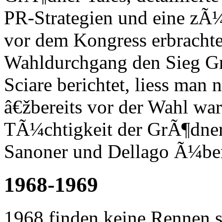
PR-Strategien und eine z
vor dem Kongress erbrachte
Wahldurchgang den Sieg G
Sciare berichtet, liess man
â€žbereits vor der Wahl wa
TÃ¼chtigkeit der GrÃ¶dne
Sanoner und Dellago Ã¼ber
1968-1969
1968 finden keine Rennen st