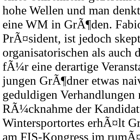
hohe Wellen und man denkt
eine WM in GrÃ¶den. Fabio
PrÃ¤sident, ist jedoch skept
organisatorischen als auch 
fÃ¼r eine derartige Verans
jungen GrÃ¶dner etwas naiv
geduldigen Verhandlungen 
RÃ¼cknahme der Kandidatur
Wintersportortes erhÃ¤lt G
am FIS-Kongress im rumÃ¤