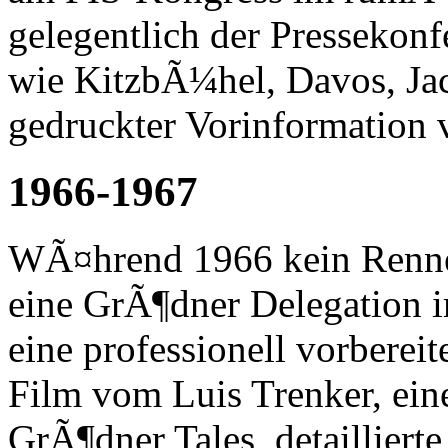
gelegentlich der Pressekonf
wie KitzbÃ¼hel, Davos, Jac
gedruckter Vorinformation ve
1966-1967
WÃ¤hrend 1966 kein Rennen 
eine GrÃ¶dner Delegation i
eine professionell vorbereit
Film vom Luis Trenker, ein
GrÃ¶dner Tales, detaillierte