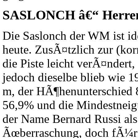
SASLONCH â€“ Herren
Die Saslonch der WM ist id
heute. ZusÃ¤tzlich zur (ko
die Piste leicht verÃ¤nder
jedoch dieselbe blieb wie 
m, der HÃ¶henunterschied 
56,9% und die Mindestnei
der Name Bernard Russi als
Ãœberraschung, doch fÃ¼r a