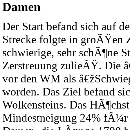
Damen
Der Start befand sich auf 
Strecke folgte in groÃŸen 
schwierige, sehr schÃ¶ne Str
Zerstreuung zulieÃŸ. Die 
vor den WM als â€žSchwieg
worden. Das Ziel befand s
Wolkensteins. Das HÃ¶chst
Mindestneigung 24% fÃ¼r 