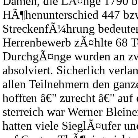
Damen, die LÃ¤nge 1790 b
HÃ¶henunterschied 447 bzw
StreckenfÃ¼hrung bedeuten
Herrenbewerb zÃ¤hlte 68 To
DurchgÃ¤nge wurden an zw
absolviert. Sicherlich verl
allen Teilnehmern den ganz
hofften â€" zurecht â€" auf
sterreich war Werner Bleine
hatten viele SieglÃ¤ufer un