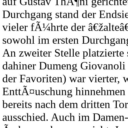
auf Gustav ThÃ¶ni gerichtet
Durchgang stand der Endsi
vieler fÃ¼hrte der â€žalteâ
sowohl im ersten Durchgan
An zweiter Stelle platziert
dahiner Dumeng Giovanoli (
der Favoriten) war vierter,
EnttÃ¤uschung hinnehmen 
bereits nach dem dritten To
ausschied. Auch im Damen-R