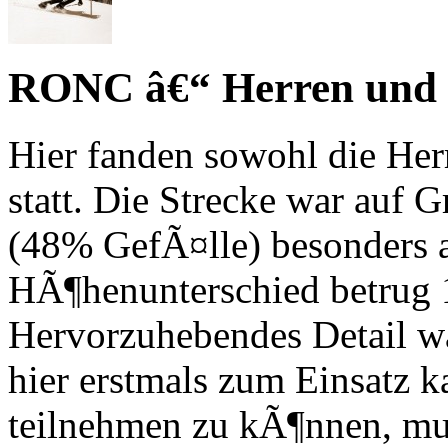
RONC â€“ Herren und
Hier fanden sowohl die Her
statt. Die Strecke war auf G
(48% GefÃ¤lle) besonders a
HÃ¶henunterschied betrug 
Hervorzuhebendes Detail wa
hier erstmals zum Einsatz
teilnehmen zu kÃ¶nnen, mus