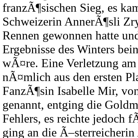
franzÃ¶sischen Sieg, es ka
Schweizerin AnnerÃ¶sli Zry
Rennen gewonnen hatte und 
Ergebnisse des Winters bei
wÃ¤re. Eine Verletzung am 
nÃ¤mlich aus den ersten Pla
FanzÃ¶sin Isabelle Mir, vo
genannt, entging die Goldm
Fehlers, es reichte jedoch 
ging an die Ã–sterreicherin