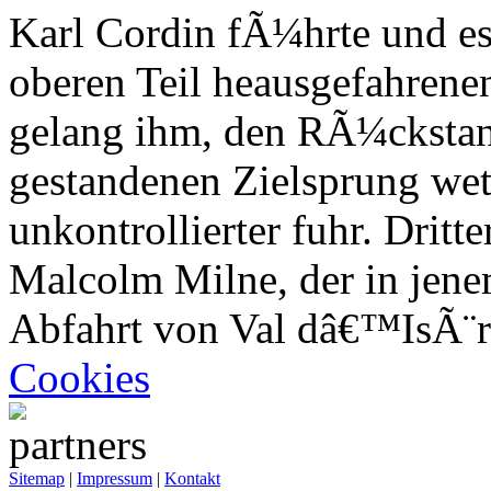
Karl Cordin fÃ¼hrte und es
oberen Teil heausgefahrenen
gelang ihm, den RÃ¼ckstan
gestandenen Zielsprung we
unkontrollierter fuhr. Dritt
Malcolm Milne, der in jene
Abfahrt von Val dâ€™IsÃ¨r
Cookies
Sitemap
|
Impressum
|
Kontakt