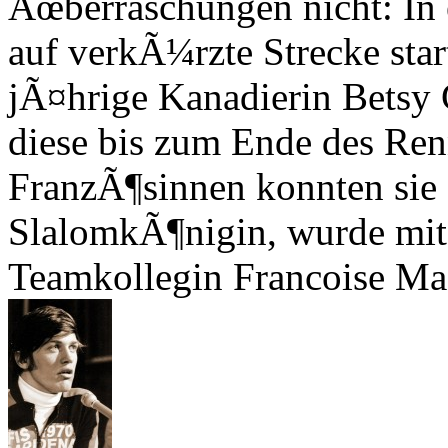
Ãœberraschungen nicht: In
auf verkÃ¼rzte Strecke start
jÃ¤hrige Kanadierin Betsy C
diese bis zum Ende des Ren
FranzÃ¶sinnen konnten sie e
SlalomkÃ¶nigin, wurde mit 
Teamkollegin Francoise Mac