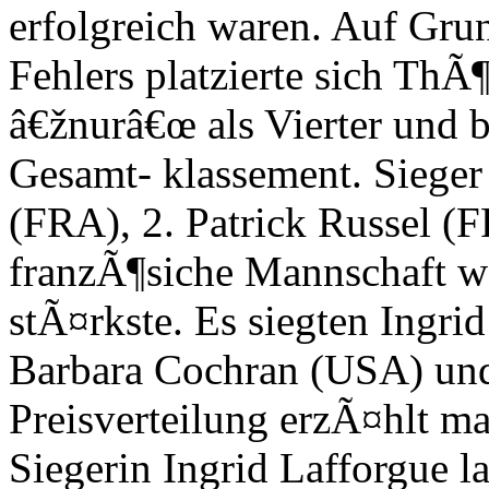
erfolgreich waren. Auf Gr
Fehlers platzierte sich ThÃ
â€žnurâ€œ als Vierter und b
Gesamt- klassement. Sieger
(FRA), 2. Patrick Russel (
franzÃ¶siche Mannschaft w
stÃ¤rkste. Es siegten Ingri
Barbara Cochran (USA) und
Preisverteilung erzÃ¤hlt ma
Siegerin Ingrid Lafforgue la