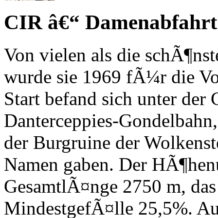
CIR â€“ Damenabfahrt
Von vielen als die schÃ¶ns
wurde sie 1969 fÃ¼r die V
Start befand sich unter der
Danterceppies-Gondelbahn, 
der Burgruine der Wolkenst
Namen gaben. Der HÃ¶henun
GesamtlÃ¤nge 2750 m, das
MindestgefÃ¤lle 25,5%. Auc