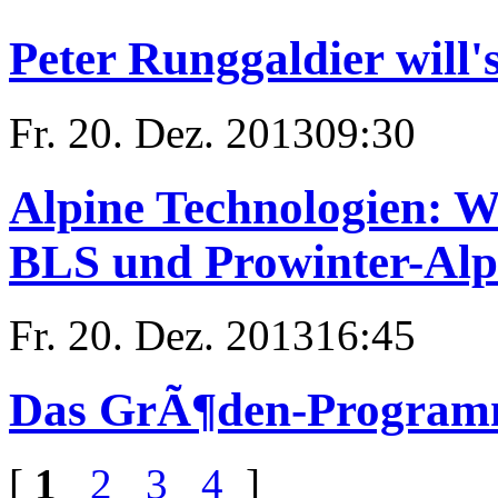
Peter Runggaldier will'
Fr. 20. Dez. 2013
09:30
Alpine Technologien: W
BLS und Prowinter-Alp
Fr. 20. Dez. 2013
16:45
Das GrÃ¶den-Program
[
1
2
3
4
]