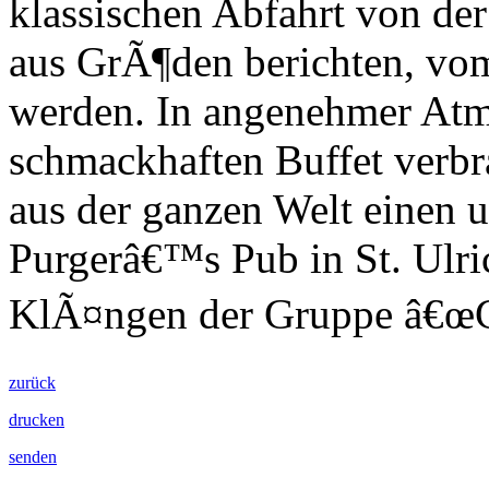
klassischen Abfahrt von der
aus GrÃ¶den berichten, vo
werden. In angenehmer At
schmackhaften Buffet verbra
aus der ganzen Welt einen 
Purgerâ€™s Pub in St. Ulr
KlÃ¤ngen der Gruppe â€œCn
zurück
drucken
senden